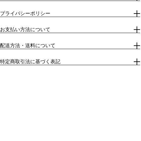
TILE KIOSKでは、通常では手に入らないデッドストックやテ
ストピース、サンプル作品等を、タイルメーカーより直接仕入
プライバシーポリシー
れて販売しております。そのため、通常商品では見られない、
個人情報開示についての免責事項：
キズや歪み、汚れ、裏面のメモ書き等が見られる場合がありま
以下の場合を除き、個人情報を開示することはありません。
お支払い方法について
す。それらを、ものづくりの現場のストーリー、息遣い、味と
・お客様の同意を得た上で個人情報を開示または利用する場
・クレジットカード(VISA/MASTER CARD/American
して、ご理解いただける方へ販売したいと考えております。
合。
Express)
配送方法・送料について
上記の点をご理解いただいたうえで、ご購入いただきますよ
・裁判所の発する令状その他裁判所の決定、命令または法令に
・Shop Pay
配送方法：
う、よろしくお願いいたします。
基づいた開示要請があった場合。
・Apple Pay
クリックポスト、レターパック、ヤマト宅急便
特定商取引法に基づく表記
・検察·警察·監督官庁からの適法·適式な手順により情報の照会
・Google Pay
上記配送方法のいずれかでの発送となります。
販売業者：株式会社エクシィズ
があった場合。
・PayPal
送料：
代表責任者：笠井 政志
全国一律550円（税込）
所在地：〒507-0071 岐阜県 多治見市 旭ヶ丘10-6-55
プライバシーポリシーの変更：
電話番号：+81 572 20 0711
当サイトは、法令等の定めがある場合を除き、プライバシー
長期不在・住所不備等で商品が返送になった場合、再発送の際
メールアドレス：contact@tile-kiosk.jp
ポリシーを随時変更することができるものとします。
は通常の送料に追加で1000円（税別）の配送料金を請求させ
ていただきます。ご連絡をいただけなかった場合は、配送料と
販売価格：
著作権/肖像権について：
返送料の往復送料（当社規定の金額となります）を差し引いた
商品ごとに、10%の税込価格にて表示しております。
当サイトに掲載されているすべての著作物（文章、写真、イ
金額でご返金いたします。
商品代金以外の必要料金：
ラスト、図画、プログラム、編集的な著作物、データベースお
送料 全国一律550円（税込）
よびそれらの2次利用によって生じた著作物）には著作権（ま
支払方法：
たは肖像権）が存在しています。これらの著作物は当サイトお