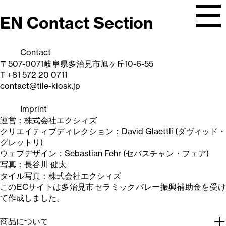
TILE KIOSK
Tiles tiles tiles! Shop for single tiles made in Tajimi, Japan.
Skip
EN Contact Section
to
content
Contact
〒507-0071岐阜県多治見市旭ヶ丘10-6-55
T +81 572 20 0711
contact@tile-kiosk.jp
Imprint
運営：株式会社エクシィズ
クリエイティブディレクション：David Glaettli (ダヴィッド・
グレットリ)
ウェブデザイン：Sebastian Fehr (セバスチャン・フェア)
写真：長谷川 健太
タイル写真：株式会社エクシィズ
このECサイトは多治見市セラミックバレー振興補助金を受け
て作成しました。
商品について